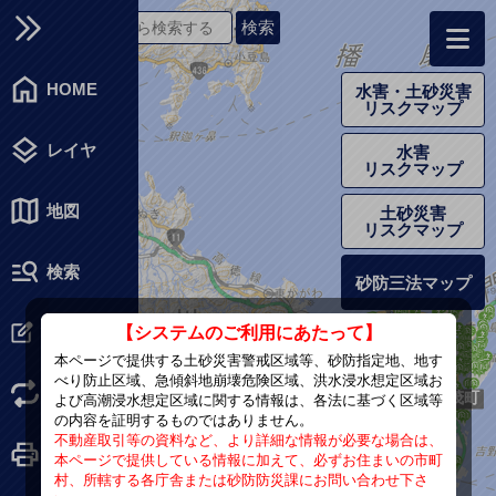
HOME
水害・土砂災害
リスクマップ
レイヤ
水害
リスクマップ
地図
土砂災害
リスクマップ
検索
砂防三法マップ
オリジナル
【システムのご利用にあたって】
マップ
本ページで提供する土砂災害警戒区域等、砂防指定地、地す
べり防止区域、急傾斜地崩壊危険区域、洪水浸水想定区域お
2D
/
3D
よび高潮浸水想定区域に関する情報は、各法に基づく区域等
の内容を証明するものではありません。
不動産取引等の資料など、より詳細な情報が必要な場合は、
印刷
本ページで提供している情報に加えて、必ずお住まいの市町
村、所轄する各庁舎または砂防防災課にお問い合わせ下さ