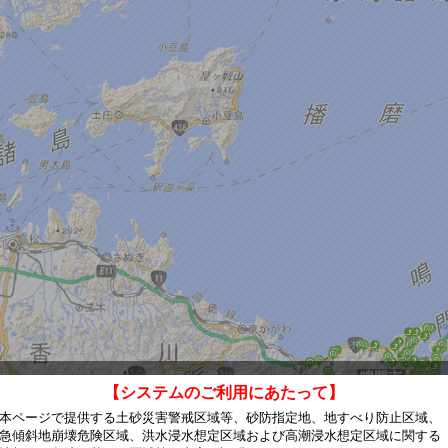
【システムのご利用にあたって】
本ページで提供する土砂災害警戒区域等、砂防指定地、地すべり防止区域、
急傾斜地崩壊危険区域、洪水浸水想定区域および高潮浸水想定区域に関する